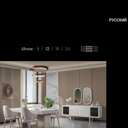
РУССКИЙ
Show
9
12
18
24