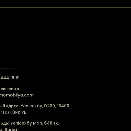
444 16 19
ая почта:
lmomobilya.com
ый адрес:
Yeniceköy, D200, 16400
ursa/TÜRKİYE
вода:
Yeniceköy Mah. 648.sk.
öl Bursa