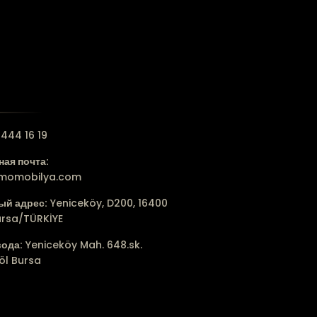
444 16 19
ая почта:
lmomobilya.com
ый адрес:
Yeniceköy, D200, 16400
ursa/TÜRKİYE
вода:
Yeniceköy Mah. 648.sk.
öl Bursa