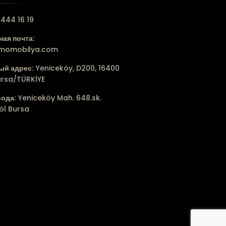
444 16 19
ая почта:
lmomobilya.com
ый адрес:
Yeniceköy, D200, 16400
ursa/TÜRKİYE
вода:
Yeniceköy Mah. 648.sk.
öl Bursa