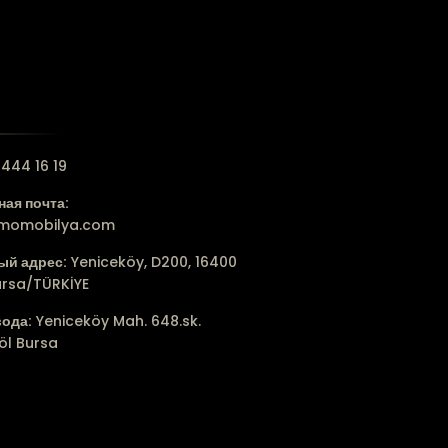
444 16 19
ая почта:
lmomobilya.com
ый адрес:
Yeniceköy, D200, 16400
ursa/TÜRKİYE
вода:
Yeniceköy Mah. 648.sk.
öl Bursa