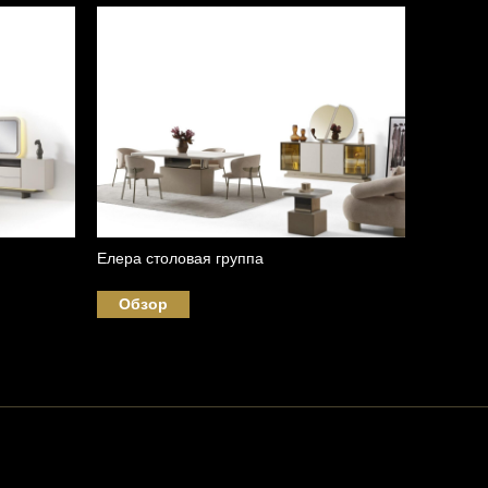
Елера столовая группа
Milas О
Обзор
Обзо