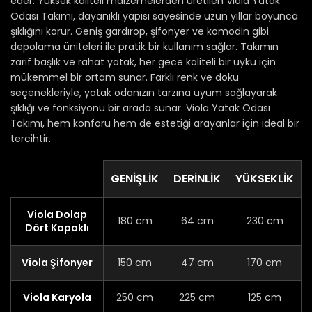
eder. Yüksek kaliteli malzemelerden üretilen Viola Yatak
Odası Takımı, dayanıklı yapısı sayesinde uzun yıllar boyunca
şıklığını korur. Geniş gardırop, şifonyer ve komodin gibi
depolama üniteleri ile pratik bir kullanım sağlar. Takımın
zarif başlık ve rahat yatak, her gece kaliteli bir uyku için
mükemmel bir ortam sunar. Farklı renk ve doku
seçenekleriyle, yatak odanızın tarzına uyum sağlayarak
şıklığı ve fonksiyonu bir arada sunar. Viola Yatak Odası
Takımı, hem konforu hem de estetiği arayanlar için ideal bir
tercihtir.
GENIŞLIK
DERINLIK
YÜKSEKLIK
Viola Dolap
180 cm
64 cm
230 cm
Dört Kapaklı
Viola Şifonyer
150 cm
47 cm
170 cm
Viola Karyola
250 cm
225 cm
125 cm