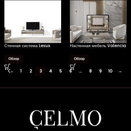
Стенная система Lexus
Настенная мебель Valencia
Обзор
Обзор
←
1
2
3
4
5
6
…
8
9
10
→