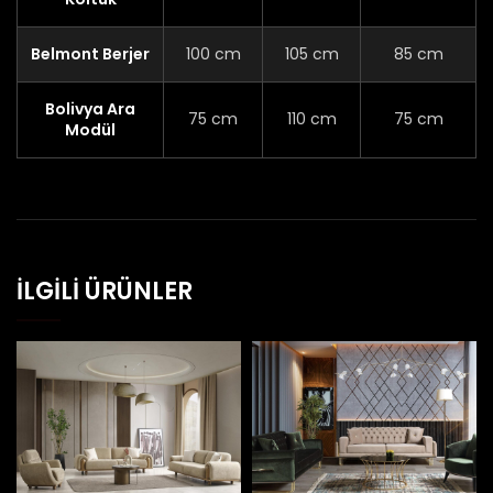
Belmont Berjer
100 cm
105 cm
85 cm
Bolivya Ara
75 cm
110 cm
75 cm
Modül
İLGILI ÜRÜNLER