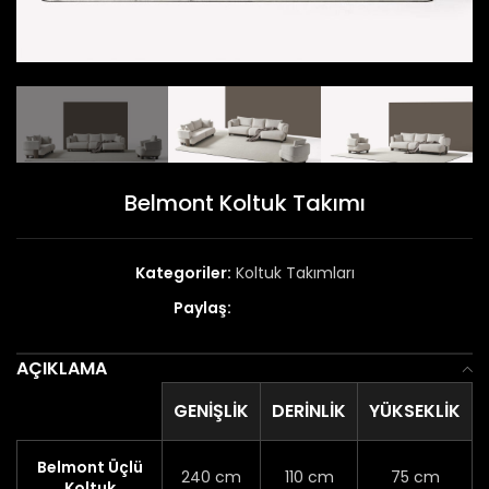
Belmont Koltuk Takımı
Kategoriler:
Koltuk Takımları
Paylaş:
AÇIKLAMA
GENIŞLIK
DERINLIK
YÜKSEKLIK
Belmont Üçlü
240 cm
110 cm
75 cm
Koltuk