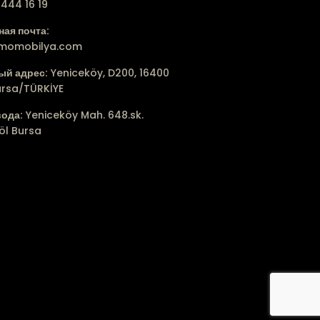
444 16 19
ая почта:
lmomobilya.com
ый адрес:
Yeniceköy, D200, 16400
ursa/TÜRKİYE
вода:
Yeniceköy Mah. 648.sk.
öl Bursa