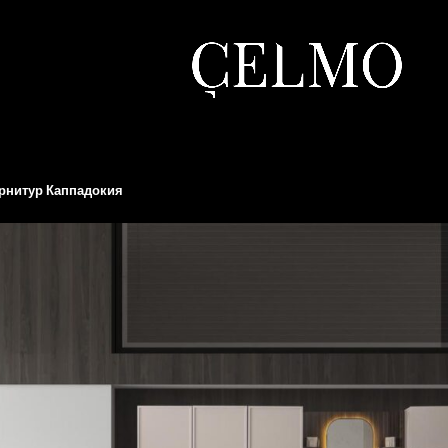
рнитур Каппадокия