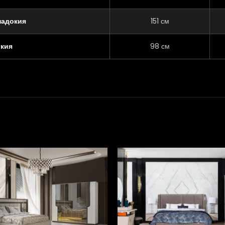
падокия
151 см
окия
98 см