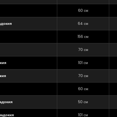
60 см
адокия
64 см
156 см
70 см
кия
101 см
кия
70 см
60 см
адокия
50 см
падокия
101 см