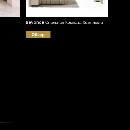
Beyonce Спальная Комната Комплекта
Monaco
Обзор
Обзо