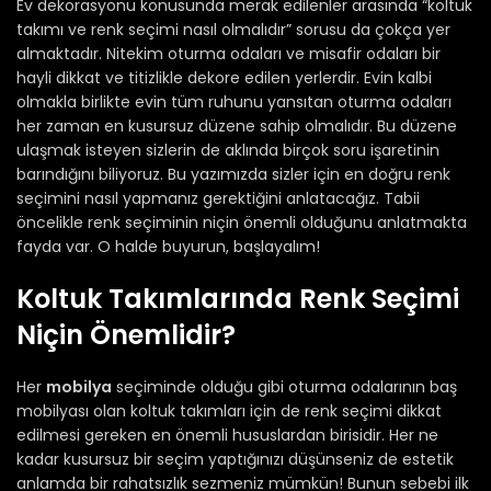
Ev dekorasyonu konusunda merak edilenler arasında “koltuk
takımı ve renk seçimi nasıl olmalıdır” sorusu da çokça yer
almaktadır. Nitekim oturma odaları ve misafir odaları bir
hayli dikkat ve titizlikle dekore edilen yerlerdir. Evin kalbi
olmakla birlikte evin tüm ruhunu yansıtan oturma odaları
her zaman en kusursuz düzene sahip olmalıdır. Bu düzene
ulaşmak isteyen sizlerin de aklında birçok soru işaretinin
barındığını biliyoruz. Bu yazımızda sizler için en doğru renk
seçimini nasıl yapmanız gerektiğini anlatacağız. Tabii
öncelikle renk seçiminin niçin önemli olduğunu anlatmakta
fayda var. O halde buyurun, başlayalım!
Koltuk Takımlarında Renk Seçimi
Niçin Önemlidir?
Her
mobilya
seçiminde olduğu gibi oturma odalarının baş
mobilyası olan koltuk takımları için de renk seçimi dikkat
edilmesi gereken en önemli hususlardan birisidir. Her ne
kadar kusursuz bir seçim yaptığınızı düşünseniz de estetik
anlamda bir rahatsızlık sezmeniz mümkün! Bunun sebebi ilk