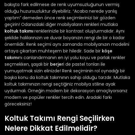
bakışta fark edilmese de renk uyumsuzluğunun vermiş
olduğu huzursuzluktur diyebiliriz. “Acaba nerede yanlış
yaptım” demeden önce renk seçimlerinizi bir gözden
geçirin! Odanızdaki diğer mobilyaların renkleri mutlaka
koltuk takımı
renklerinizle bir kontrast oluşturmalıdır. Aynı
şekilde halılarınızın ve duvar boyanızın rengi de bir o kadar
önemlidir. Renk seçimi aynı zamanda mobilyanızın modelini
ortaya çıkartan muhteşem bir hiledir. Sade bir
köşe
takımı
nı canlandırmanın en iyi yolu koyu ve parlak renkler
seçmekken, şaşalı bir
berjer
i de pastel tonları ile
yumuşatmak sizin elinizde! Renk seçiminin rol oynadığı bir
başka konu da koltuk takımının sahip olduğu tarzdır. Mutlaka
koltuk takımınızın rengi seçtiğiniz mobilya stiline ayak
uydurmalı. Örneğin modern bir dekorasyon amaçlıyorsanız
modern ve popüler renkler tercih edin. Aradaki farkı
göreceksiniz!
Koltuk Takımı Rengi Seçilirken
Nelere Dikkat Edilmelidir?