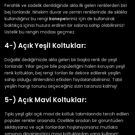
Ferahlık ve sadelik denildiğinde akla ilk gelen renklerden biri
bej tonlarıdır. Nitekim duvar ve zemin renklerinde de sıklıkla
kullandığınız bu rengi
kanepe
leriniz için de kullanarak
baktıkça içinizi huzura erdiren bir salona sahip olabilirsiniz!
Üstelik bu rengin modası geçmez.
4-) Açık Yeşil Koltuklar:
Doğallık dediğimizde akla gelen bir başka renk de yeşil
tonlarıdır. Yıllar geçse bile popülerliğini halen koruyan yeşil
renk koltukları, bej rengi tonları ile dekore edilerek yeşilin
sahip olduğu dinlendirici etkiden faydalanabilirsiniz. Tabii
yeşilin hangi tonunu seçeceğiniz sizin tarzınıza kalmış!
5-) Açık Mavi Koltuklar:
Tıpkı yeşil gibi açık mavi de koltuk takımlarında tercih edilen
popüler renkler arasında. Özellikle sıradan bir görüntüden
sıkıldıysanız ve açık tonlardan hoşlanıyorsanız mutlaka
şansınızı dinginleştirici mavi koltuklardan yana kullanın!