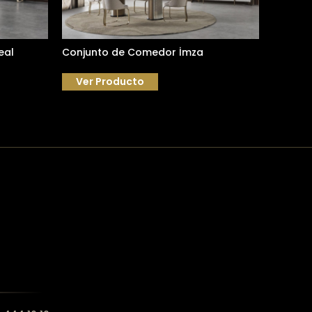
eal
Conjunto de Comedor İmza
Conjun
Ver Producto
Ver 