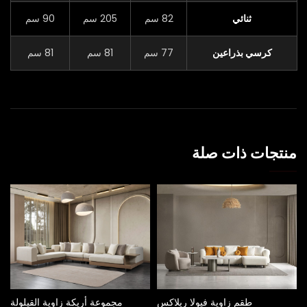
ثنائي
82 سم
205 سم
90 سم
كرسي بذراعين
77 سم
81 سم
81 سم
منتجات ذات صلة
طقم زاوية فيولا ريلاكس
مجموعة أريكة زاوية القيلولة