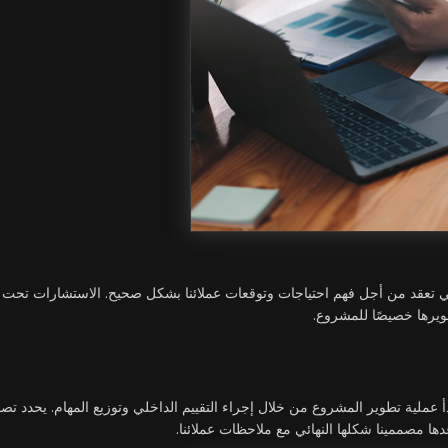
تعقد من أجل فهم احتياجات وتوقعات عملائنا بشكل صحيح. الاستشارات تحت عش
ويرها خصيصًا للمشروع.
دأ عملية تطوير المشروع من خلال إجراء التقييم الداخلي وتوزيع المهام. يحدد 
ا مصممينا شكلها النهائي مع ملاحظات عملائنا.